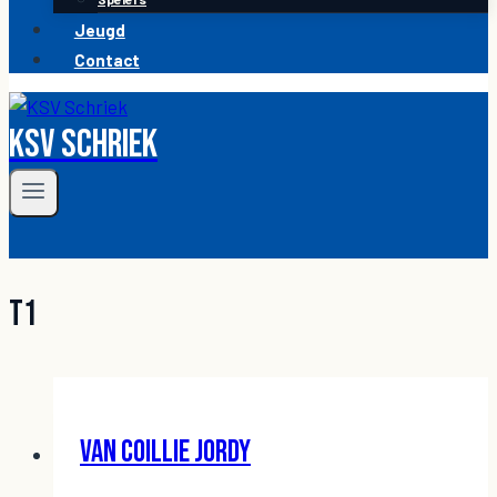
Jeugd
Contact
KSV Schriek
T1
VAN COILLIE Jordy