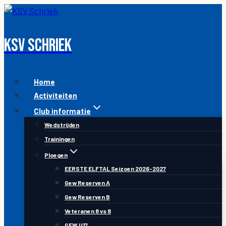
Skip
to
content
KSV Schriek
Home
Activiteiten
Club informatie
Wedstrijden
Trainingen
Ploegen
EERSTE ELFTAL Seizoen 2026-2027
Gew Reserven A
Gew Reserven B
Veteranen 8 vs 8
GEW U17