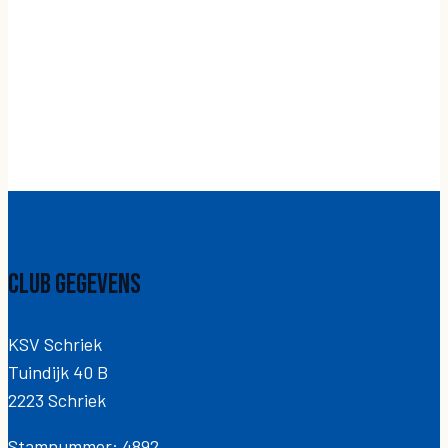
Club gegevens
KSV Schriek
Tuindijk 40 B
2223 Schriek
Stamnummer: 4892