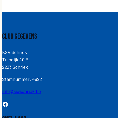
Club gegevens
KSV Schriek
Tuindijk 40 B
2223 Schriek
Stamnummer: 4892
info@ksvschriek.be
Facebook