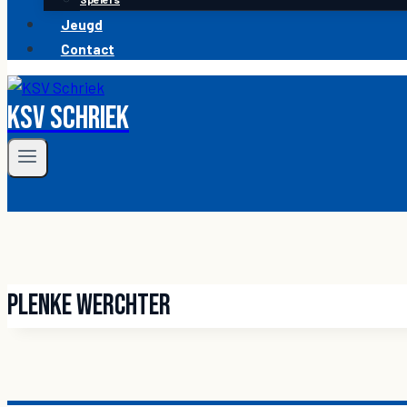
Jeugd
Contact
KSV Schriek
Plenke Werchter