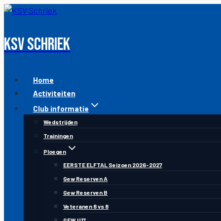
Skip
to
content
KSV Schriek
Home
Activiteiten
Club informatie
Wedstrijden
Trainingen
Ploegen
EERSTE ELFTAL Seizoen 2026-2027
Gew Reserven A
Gew Reserven B
Veteranen 8 vs 8
GEW U17